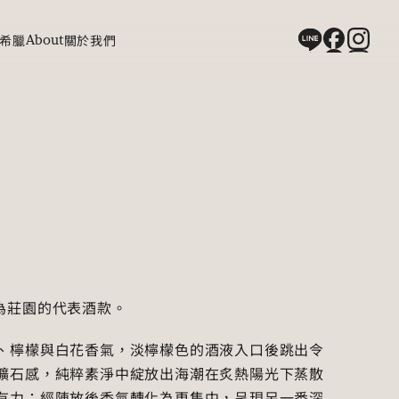
希臘
About
關於我們
名，為莊園的代表酒款。
、檸檬與白花香氣，淡檸檬色的酒液入口後跳出令
礦石感，純粹素淨中綻放出海潮在炙熱陽光下蒸散
有力；經陳放後香氣轉化為更集中，呈現另一番深