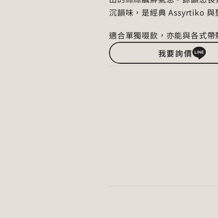
沉韻味，是經典 Assyrtik
適合單獨啜飲，亦能與各式帶
我要詢價
葡萄酒資訊
Wine Detail
酒莊
希格列
Winery
Domaine 
年份
Vintage
2025
品種
100% Ass
Variety
酒色
白
Type
法定產區
Appellation
PDO Sant
酒精
Alcohol
14%
容量
Size
750ml