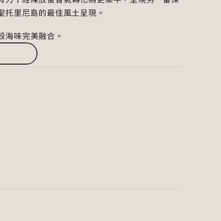
o 與聖托里尼島的最佳風土呈現。
殼海味完美融合。
s
斯莊園
Sigalas
yrtiko
orini