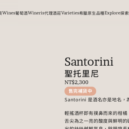
頁
Wines
葡萄酒
Wineris
代理酒莊
Varieties
希臘原生品種
Explore
探索
Santorini
聖托里尼
NT$2,300
售完補貨中
Santorini 是酒名亦是地
輕搖酒杯即有撲鼻而來的柑橘
舌尖為之一亮的酸度與鮮明的
出的絲絲鹹鮮氣息，餘韻悠長