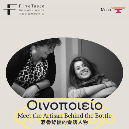
Menu
Οινοποιείο
Οινοποιείο
Meet the Artisan Behind the Bottle
酒香背後的靈魂人物