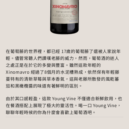
在葡萄藤的世界裡，都已經 17歲的葡萄藤了還被人家說年
輕。儘管常聽人們讚嘆老藤的威力，然而，葡萄酒的迷人
之處正是在於它的多變與豐富。雖然這款年輕的 
Xinomavro 經過了8個月的水泥槽熟成，依然保有年輕藤
蔓特有的清新草莓與草本香氣，這與老藤所散發的風乾蕃
茄和黑橄欖醬的味道有著鮮明的區別。
由於其口感輕盈，這款 Young Vine 不僅適合新鮮飲用，也
在餐酒搭配上展現了極大的靈活性。喝一口 Young Vine，
聊聊年輕時候的你為什麼會喜歡上葡萄酒吧。