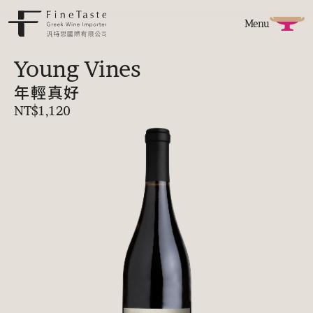
Menu
Young Vines
年輕真好
NT$1,120