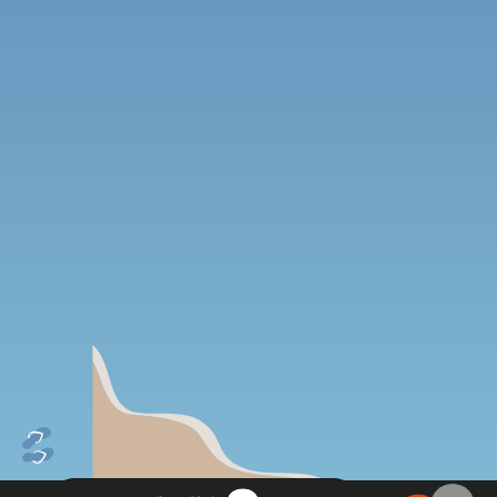
✦ FINETASTE ✦ GREEK WINE IMPORTER
為每杯酒注入些神話般的希臘風味
Sip a Little Myth into Your Everyday
✦ TAIWAN TO GREEK
FOLLOW US
ADD LINE
SAY HI
finetastetw@gmail.com
© Finetaste 汎特思 2025 All rights reserved.
Designed by Broo 品牌釀造室