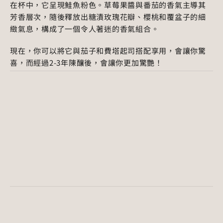
在杯中，它呈現鮭魚粉色。草莓果醬與番茄的香氣主導其
芳香層次，隨後釋放出糖漬玫瑰花瓣、櫻桃和覆盆子的細
緻氣息，構成了一個令人著迷的香氣組合。
現在，你可以將它與茄子和費塔起司搭配享用，會讓你驚
喜，而經過2-3年陳釀後，會讓你更加驚艷！
葡萄酒資訊
Wine Details
希米普羅斯莊園
酒莊
Winery
Thymiopoulos Vineyards
2024
年份
Vintage
100% Xinomavro
品種
Variety
粉紅
酒色
Type
PGI Macedonia
法定產區
Appellation
13%
酒精
Alcohol
750ml
容量
Size
主要香氣
Dominant 