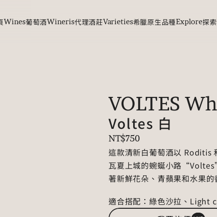
頁
Wines
葡萄酒
Wineris
代理酒莊
Varieties
希臘原生品種
Explore
探索
VOLTES Wh
Voltes 白
NT$750
這款清新白葡萄酒以 Roditis
瓦夏上城的蜿蜒小路“Volt
著新鮮花朵、青蘋果和水果的
適合搭配：綠色沙拉、Light 