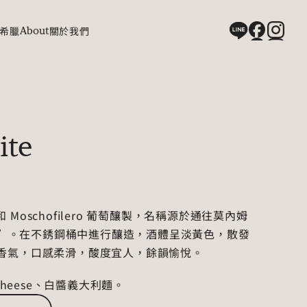
希臘
About
關於我們
ite
 和 Moschofilero 葡萄釀製，名稱源於通往莫內姆
es”。在不銹鋼桶中進行釀造，酒體呈淡黃色，散發
香氣，口感柔滑，酸度宜人，餘韻愉悅。
cheese、白醬義大利麵。