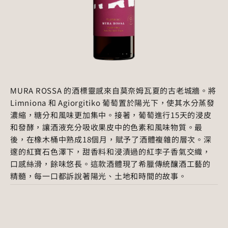
ΜURA ROSSA 的酒標靈感來自莫奈姆瓦夏的古老城牆。將 
Limniona 和 Agiorgitiko 葡萄置於陽光下，使其水分蒸發
濃縮，糖分和風味更加集中。接著，葡萄進行15天的浸皮
和發酵，讓酒液充分吸收果皮中的色素和風味物質。最
後，在橡木桶中熟成18個月，賦予了酒體複雜的層次。深
邃的紅寶石色澤下，甜香料和浸漬過的紅李子香氣交織，
口感絲滑，餘味悠長。這款酒體現了希臘傳統釀酒工藝的
精髓，每一口都訴說著陽光、土地和時間的故事。
葡萄酒資訊
Wine Details