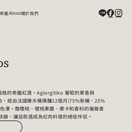
希臘
About
關於我們
os
格的希臘紅酒，Agiorgitiko 葡萄的果香與 
結合，經由法國橡木桶陳釀12個月(75%新桶、25%
石色澤。酸櫻桃、櫻桃果醬、摩卡和香料的複雜香
餘韻，讓這款酒成為紅肉料理的絕佳伴侶。