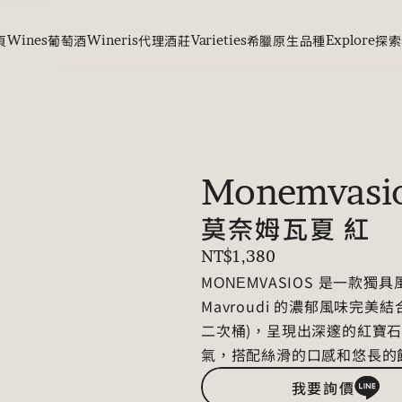
頁
Wines
葡萄酒
Wineris
代理酒莊
Varieties
希臘原生品種
Explore
探索
Monemvasi
莫奈姆瓦夏 紅
NT$1,380
MΟΝΕΜVASIOS 是一款獨具風
Mavroudi 的濃郁風味完美
二次桶)，呈現出深邃的紅寶
氣，搭配絲滑的口感和悠長的
我要詢價